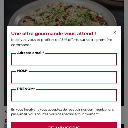
×
Une offre gourmande vous attend !
Inscrivez-vous et profitez de 15 % offerts sur votre première
commande.
Adresse email*
NOM*
PRENOM*
En vous inscrivant, vous acceptez de recevoir nos communications
NOS IDÉES RECETTES
par e-mail. Vous pourrez vous désinscrire à tout moment.
RISOTTO CRÉMEUX AU CHORIZO