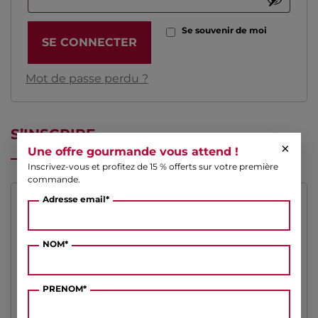
Se souvenir de moi
SE CONNECTER
Mot de passe perdu ?
S’INSCRIRE
×
Une offre gourmande vous attend !
Inscrivez-vous et profitez de 15 % offerts sur votre première
commande.
Adresse email*
Obligatoire
Adresse e-mail
*
NOM*
Obligatoire
Mot de passe
*
PRENOM*
Vos données personnelles seront utilisées pour vous
accompagner au cours de votre visite du site web, gérer