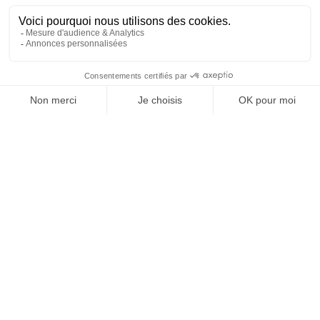
La Saucissœnologie
OU L’ART DE DÉGUSTER NOS
SALAISONS, EN 8 LEÇONS
POUR UNE EXPÉRIENCE UNIQUE
LEÇON N° 1