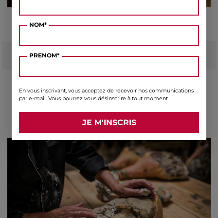
NOM*
4. LE POMMADAGE
PRENOM*
Au cours du séchage, la viande non recouverte
En vous inscrivant, vous acceptez de recevoir nos communications
par la couenne va être pommadée au saindoux
par e-mail. Vous pourrez vous désinscrire à tout moment.
et à la farine de châtaignes AOP d’Ardèche, pour
sublimer les arômes et obtenir une texture
fondante.