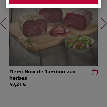
ous
Ne
Demi Noix de Jambon aux
herbes
47,21
€