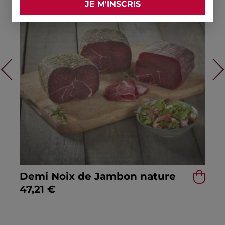
ous
Ne
Demi Noix de Jambon nature
47,21
€