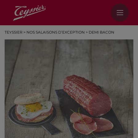
TEYSSIER
>
NOS SALAISONS D’EXCEPTION
>
DEMI BACON